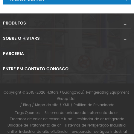
PRODUTOS
SOBRE O H.STARS
PARCERIA
ENTRE EM CONTATO CONOSCO
Copyright © 2015-2026 H.Stars (Guangzhou) Refrigerating Equipment
Group Ltd.
/
Blog
/
Mapa do site
/
XML
/
Política de Privacidade
Tags Quentes :
Sistema de unidade de tratamento de ar
Trocador de calor de casca e tubo
resfriador de ar refrigerado
Unidade de Tratamento de ar
sistemas de refrigeração industrial
chiller industrial de alta eficiência
evaporador de água industrial