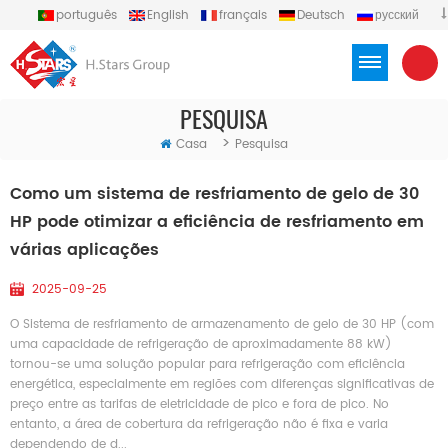
português
English
français
Deutsch
русский
español
العربية
Türkçe
Việt
Indonesia
PESQUISA
>
Casa
Pesquisa
Como um sistema de resfriamento de gelo de 30
HP pode otimizar a eficiência de resfriamento em
várias aplicações
2025-09-25
O Sistema de resfriamento de armazenamento de gelo de 30 HP (com
uma capacidade de refrigeração de aproximadamente 88 kW)
tornou-se uma solução popular para refrigeração com eficiência
energética, especialmente em regiões com diferenças significativas de
preço entre as tarifas de eletricidade de pico e fora de pico. No
entanto, a área de cobertura da refrigeração não é fixa e varia
dependendo de d...