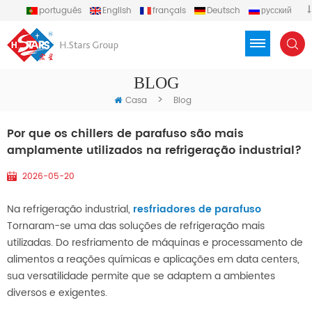
português
English
français
Deutsch
русский
español
العربية
Türkçe
Việt
Indonesia
BLOG
>
Casa
Blog
Por que os chillers de parafuso são mais
amplamente utilizados na refrigeração industrial?
2026-05-20
Na refrigeração industrial,
resfriadores de parafuso
Tornaram-se uma das soluções de refrigeração mais
utilizadas. Do resfriamento de máquinas e processamento de
alimentos a reações químicas e aplicações em data centers,
sua versatilidade permite que se adaptem a ambientes
diversos e exigentes.