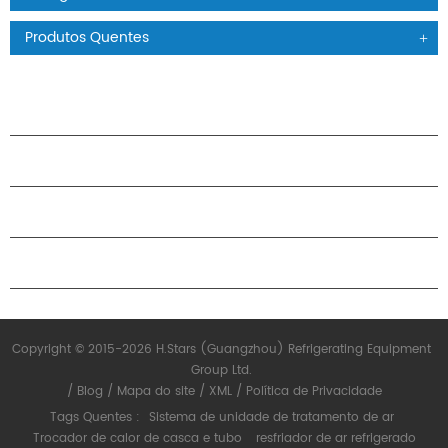
Produtos Quentes
PRODUTOS
SOBRE O H.STARS
PARCERIA
ENTRE EM CONTATO CONOSCO
Copyright © 2015-2026 H.Stars (Guangzhou) Refrigerating Equipment
Group Ltd.
/
Blog
/
Mapa do site
/
XML
/
Política de Privacidade
Tags Quentes :
Sistema de unidade de tratamento de ar
Trocador de calor de casca e tubo
resfriador de ar refrigerado