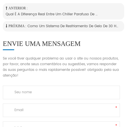
ANTERIOR :
Qual É A Diferença Real Entre Um Chiller Parafuso De Alta Temperatura E Um Chiller Parafuso De Baixa Temperatura?
Como Um Sistema De Resfriamento De Gelo De 30 HP Pode Otimizar A Eficiência De Resfriamento Em Várias Aplicações
PRÓXIMA :
ENVIE UMA MENSAGEM
Se você tiver qualquer problema ao usar o site ou nossos produtos,
por favor, anote seus comentários ou sugestões, vamos responder
às suas perguntas o mais rapidamente possível! obrigado pela sua
atenção!