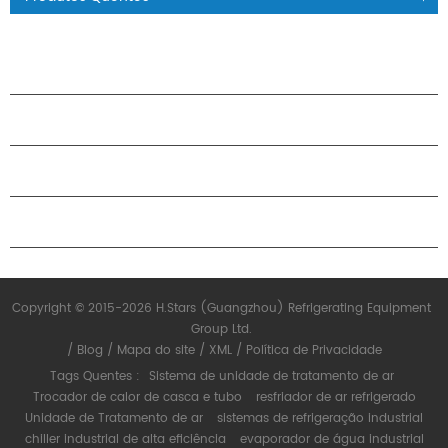
PRODUTOS
SOBRE O H.STARS
PARCERIA
ENTRE EM CONTATO CONOSCO
Copyright © 2015-2026 H.Stars (Guangzhou) Refrigerating Equipment
Group Ltd.
/
Blog
/
Mapa do site
/
XML
/
Política de Privacidade
Tags Quentes :
Sistema de unidade de tratamento de ar
Trocador de calor de casca e tubo
resfriador de ar refrigerado
Unidade de Tratamento de ar
sistemas de refrigeração industrial
chiller industrial de alta eficiência
evaporador de água industrial