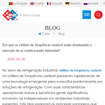
português
English
français
Deutsch
русский
español
العربية
Türkçe
Việt
Indonesia
BLOG
>
Casa
Blog
Por que os chillers de frequência variável estão dominando o
mercado de ar condicionado industrial?
2025-09-30
No setor de refrigeração industrial,
chillers de frequência variável
Os chillers de frequência variável passaram rapidamente de
uma tecnologia emergente para a escolha predominante em
soluções de refrigeração. Com suas características
operacionais únicas e benefícios gerais significativos,
tornaram-se indispensáveis em ambientes industriais
exigentes. Este blog explorará as principais vantagens que