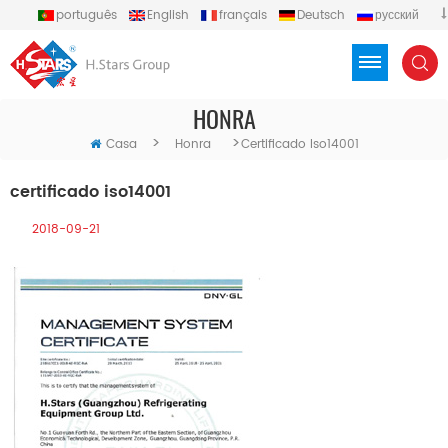
português
English
français
Deutsch
русский
español
العربية
Türkçe
Việt
Indonesia
HONRA
>
>
Casa
Honra
Certificado Iso14001
certificado iso14001
2018-09-21