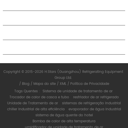
PRODUTOS
SOBRE O H.STARS
PARCERIA
ENTRE EM CONTATO CONOSCO
Copyright © 2015-2026 H.Stars (Guangzhou) Refrigerating Equipment
Group Ltd.
/
Blog
/
Mapa do site
/
XML
/
Política de Privacidade
Tags Quentes :
Sistema de unidade de tratamento de ar
Trocador de calor de casca e tubo
resfriador de ar refrigerado
Unidade de Tratamento de ar
sistemas de refrigeração industrial
chiller industrial de alta eficiência
evaporador de água industrial
sistema de água quente do hotel
Bomba de calor de alta temperatura
umidificador de unidade de tratamento de ar