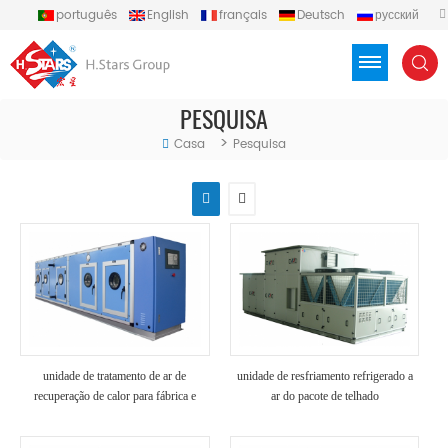
português
English
français
Deutsch
русский
español
العربية
Türkçe
Việt
Indonesia
PESQUISA
>
Casa
Pesquisa
unidade de tratamento de ar de
unidade de resfriamento refrigerado a
recuperação de calor para fábrica e
ar do pacote de telhado
hospital