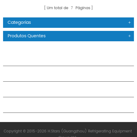
Um total de
Páginas
7
Categorias
Produtos Quentes
PRODUTOS
SOBRE O H.STARS
PARCERIA
ENTRE EM CONTATO CONOSCO
Copyright © 2015-2026 H.Stars (Guangzhou) Refrigerating Equipment