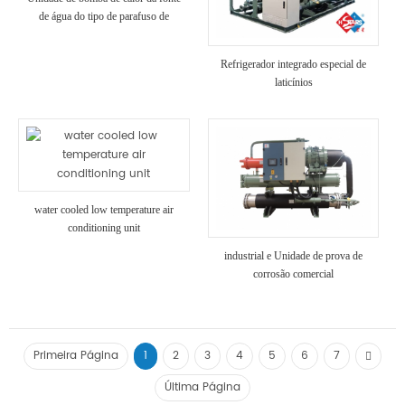
de água do tipo de parafuso de
recuperação de calor
Refrigerador integrado especial de
laticínios
water cooled low temperature air
conditioning unit
industrial e Unidade de prova de
corrosão comercial
Primeira Página
1
2
3
4
5
6
7
Última Página