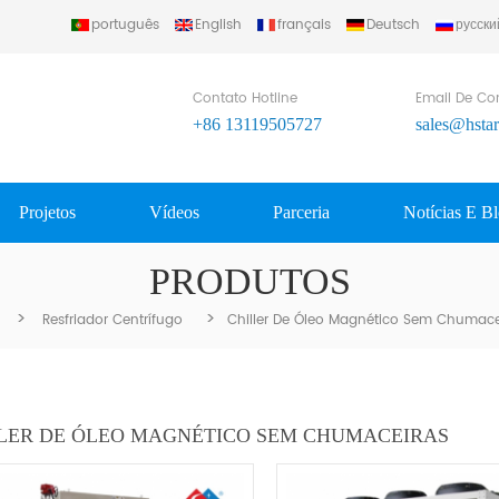
português
English
français
Deutsch
русски
Contato Hotline
Email De Co
+86 13119505727
sales@hsta
Projetos
Vídeos
Parceria
Notícias E B
PRODUTOS
>
>
Resfriador Centrífugo
Chiller De Óleo Magnético Sem Chumace
LER DE ÓLEO MAGNÉTICO SEM CHUMACEIRAS