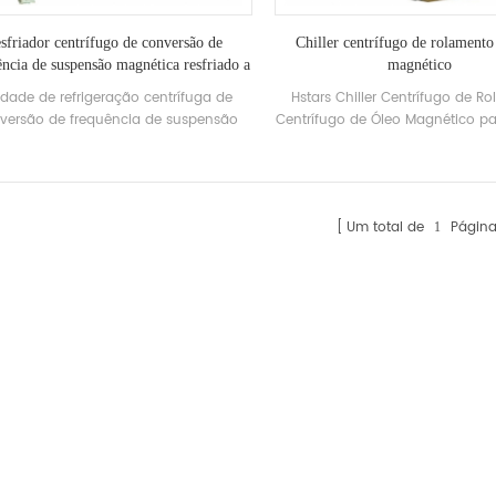
exigência do cliente, como resf
água do mar anticorrosivo co
esfriador centrífugo de conversão de
Chiller centrífugo de rolamento
fontes de alimentação
ência de suspensão magnética resfriado a
magnético
água
dade de refrigeração centrífuga de
Hstars Chiller Centrífugo de R
versão de frequência de suspensão
Centrífugo de Óleo Magnético pa
gnética resfriada a águafaixa de
Funcionamento Condição) IPlv 
pacidade de resfriamento: 559kw-
(AHRI Funcionamento Cond
w faixa de temperatura do efluente de
água gelada: 5-20 ° c
Um total de
Página
1