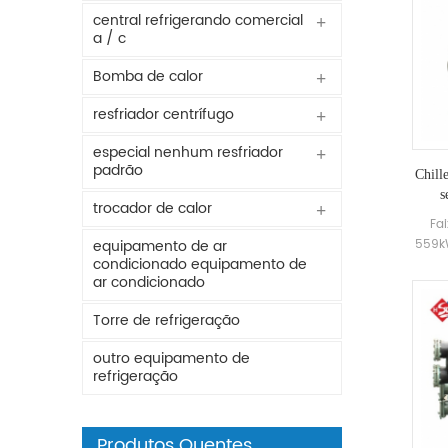
central refrigerando comercial
a / c
Bomba de calor
resfriador centrífugo
especial nenhum resfriador
padrão
Chill
s
trocador de calor
Fa
559k
equipamento de ar
condicionado equipamento de
ar condicionado
Torre de refrigeração
outro equipamento de
refrigeração
Produtos Quentes