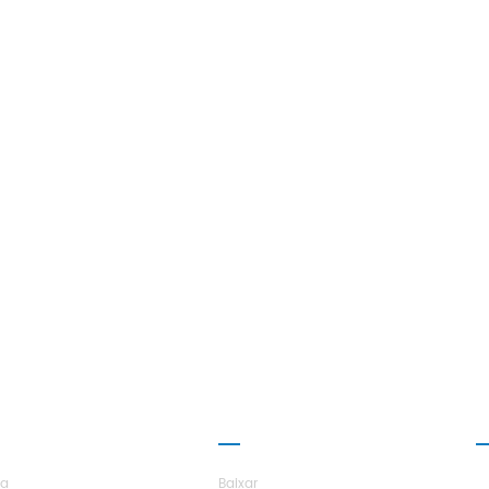
RE O H.STARS
PARCERIA
ra
Baixar