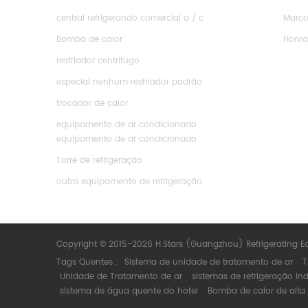
central refrigerando comercial a / c
Marco
Bomba de calor
Honr
resfriador centrífugo
especial nenhum resfriador padrão
trocador de calor
equipamento de ar condicionado
equipamento de ar condicionado
Torre de refrigeração
outro equipamento de refrigeração
Copyright © 2015-2026 H.Stars (Guangzhou) Refrigerating E
Tags Quentes :
Sistema de unidade de tratamento de ar
T
Unidade de Tratamento de ar
sistemas de refrigeração ind
sistema de água quente do hotel
Bomba de calor de alta