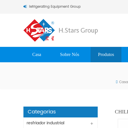
ars (Guangzhou) Refrigerating Equipment Group Ltd..
Casa
Sobre Nós
Produtos
Casa
Categorias
CHIL
resfriador industrial