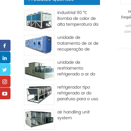
r
industrial 90 ℃
frequ
Bomba de calor de
alta temperatura da
uni
fonte
con
unidade de
ma
tratamento de ar de
ca
recuperação de
1677k
calor para fábrica e
hospital
unidade de
resfriamento
refrigerado a ar do
pacote de telhado
refrigerador tipo
refrigerado ar do
parafuso para o uso
da indústria
air handling unit
system