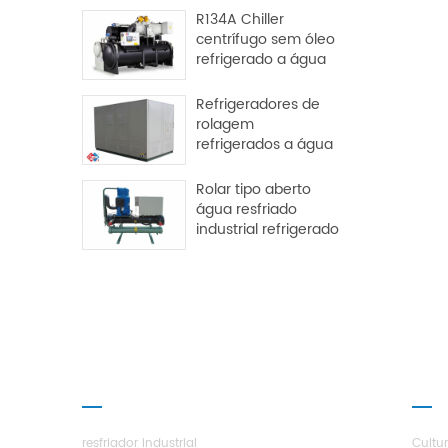
R134A Chiller
centrífugo sem óleo
refrigerado a água
Refrigeradores de
rolagem
refrigerados a água
Rolar tipo aberto
água resfriado
industrial refrigerado
PRODUTOS
SOB
resfriador industrial
Cultu