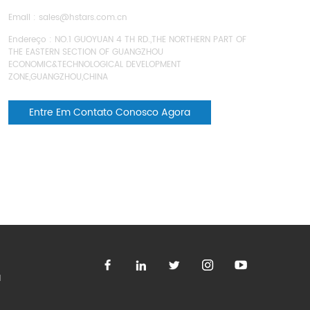
Email :
sales@hstars.com.cn
Endereço : NO.1 GUOYUAN 4 TH RD.,THE NORTHERN PART OF
THE EASTERN SECTION OF GUANGZHOU
ECONOMIC&TECHNOLOGICAL DEVELOPMENT
ZONE,GUANGZHOU,CHINA
Entre Em Contato Conosco Agora
l