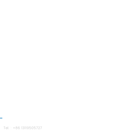
ENTRE EM CONTATO CONOSCO
Tel. : +86 13119505727