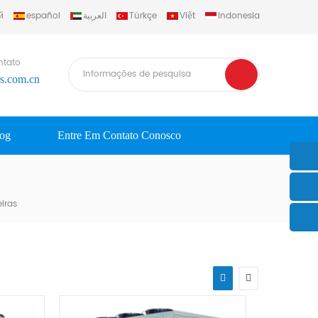
й
español
العربية
Türkçe
Việt
Indonesia
ntato
rs.com.cn
log
Entre Em Contato Conosco
iras