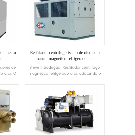
 rolamento
Resfriador centrífugo isento de óleo com
ar
mancal magnético refrigerado a ar
adores de
Breve introdução: Resfriador centrífugo
o a ar, O
magnético refrigerado a ar, adotando o
 sem óleo
compressor centrífugo Tubocor magnético
“chiller
dedicado refrigerado a ar Danfoss,
 sem óleo
equipado com evaporador
amento
autodesenvolvido e fabricado de alta
”. 8
eficiência e condensador tipo aleta de alta
aixa de
eficiência. Baixo consumo de energia,
e 420 -
ventilador de rotor externo de baixo som é
baixa da
adotado. Faixa de temperatura de saída de
serviço
água gelada: 5-20 ℃. A unidade pode
 base na
operar em temperatura ambiente de -5 a