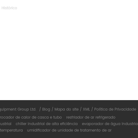
 Histórico
a
quipment Group Ltd.
/
Blog
/
Mapa do site
/
XML
/
Política de Privacidade
rocador de calor de casca e tubo
resfriador de ar refrigerado
ustrial
chiller industrial de alta eficiência
evaporador de água industria
 temperatura
umidificador de unidade de tratamento de ar