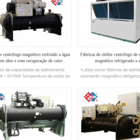
er centrífugo magnético resfriado a água
Fábricas de chiller centrífugo de
em óleo e com recuperação de calor
magnético refrigerado a 
ixa de capacidade de resfriamento:
h.stars como fábricas de resfri
W ~ 1677kW Temperatura de saída da
rolamento magnético refrigerad
água gelada: 5 ~ 20 ℃
resfriador centrífugo magnético
h.stars 50STD tem duas séries: 
centrífugo refrigerado a água
magnético” e “chiller de rol
magnético refrigerado a ar
especificações padrão com f
capacidade de refrigeração d
7800kw, a temperatura mais 
água gelada de saída é 5℃. 
personalizado disponível com