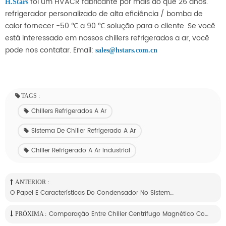
foi um HVACR fabricante por mais do que 26 anos.
H.Stars
refrigerador personalizado de alta eficiência / bomba de
calor fornecer -50 ℃ a 90 ℃ solução para o cliente. Se você
está interessado em nossos chillers refrigerados a ar, você
pode nos contatar. Email:
sales@hstars.com.cn
TAGS :
Chillers Refrigerados A Ar
Sistema De Chiller Refrigerado A Ar
Chiller Refrigerado A Ar Industrial
ANTERIOR :
O Papel E Características Do Condensador No Sistema De Refrigeração
Comparação Entre Chiller Centrífugo Magnético Com Ponto De Diferença E Vantagem Do Chiller De Parafuso
PRÓXIMA :