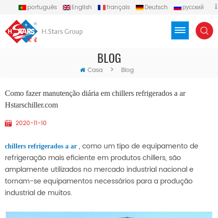
português
English
français
Deutsch
русский
español
العربية
Türkçe
Việt
Indonesia
BLOG
>
Casa
Blog
Como fazer manutenção diária em chillers refrigerados a ar
Hstarschiller.com
2020-11-10
, como um tipo de equipamento de
chillers refrigerados a ar
refrigeração mais eficiente em produtos chillers, são
amplamente utilizados no mercado industrial nacional e
tornam-se equipamentos necessários para a produção
industrial de muitos.