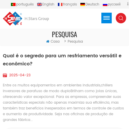
português
English
français
Deutsch
русский
español
العربية
Türkçe
Việt
Indonesia
PESQUISA
>
Casa
Pesquisa
Qual é o segredo para um resfriamento versátil e
econômico?
2025-04-23
Entre os muitos equipamentos em ambientes industriais,chillers
inversores de parafuso de modo duploBrilham como joias únicas,
oferecendo valor excepcional. Para as empresas, compreender suas
características especiais não apenas maximiza sua eficiência, mas
também traz benefícios inesperados em termos de controle de custos
e aumento de produtividade. Seja nas oficinas de produção de
grandes fábrica...