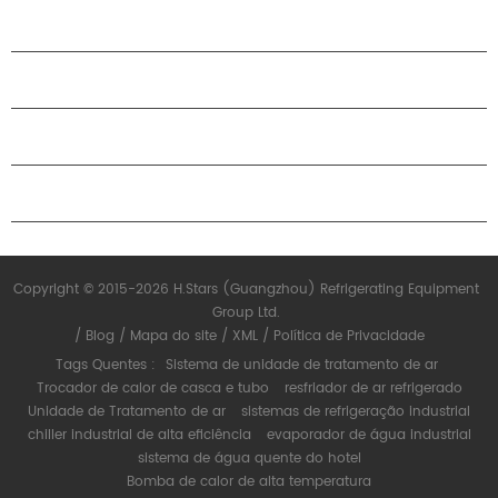
PRODUTOS
SOBRE O H.STARS
PARCERIA
ENTRE EM CONTATO CONOSCO
Copyright © 2015-2026 H.Stars (Guangzhou) Refrigerating Equipment
Group Ltd.
/
Blog
/
Mapa do site
/
XML
/
Política de Privacidade
Tags Quentes :
Sistema de unidade de tratamento de ar
Trocador de calor de casca e tubo
resfriador de ar refrigerado
Unidade de Tratamento de ar
sistemas de refrigeração industrial
chiller industrial de alta eficiência
evaporador de água industrial
sistema de água quente do hotel
Bomba de calor de alta temperatura