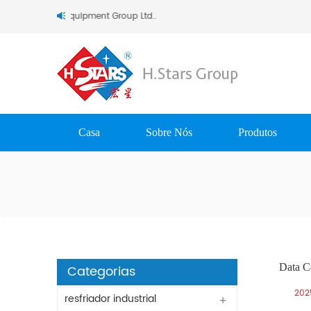
) Refrigerating Equipment Group Ltd..
Casa
Sobre Nós
Produtos
Data C
Categorias
202
resfriador industrial