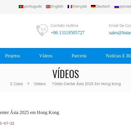
português
English
français
Deutsch
русски
Contato Hotline
Email De Co
+86 13119505727
sales@hsta
Projetos
Vídeos
Parceria
Notícias E B
VÍDEOS
>
>
Casa
Vídeos
Data Center Ásia 2025 Em Hong Kong
enter Ásia 2025 em Hong Kong
5-07-22