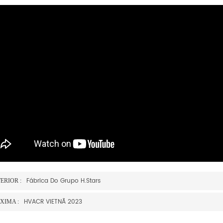
Fábrica Do Grupo H.Stars
ERIOR :
HVACR VIETNÃ 2023
XIMA :