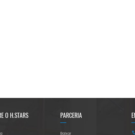
E O H.STARS
PARCERIA
E
ra
Baixar