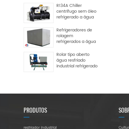
R134A Chiller
centrífugo sem óleo
refrigerado a água
Refrigeradores de
rolagem
refrigerados a água
Rolar tipo aberto
água resfriado
industrial refrigerado
PRODUTOS
SOBR
resfriador industrial
Cultu