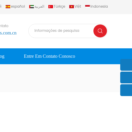
й
español
العربية
Türkçe
Việt
Indonesia
ntato
rs.com.cn
log
Entre Em Contato Conosco