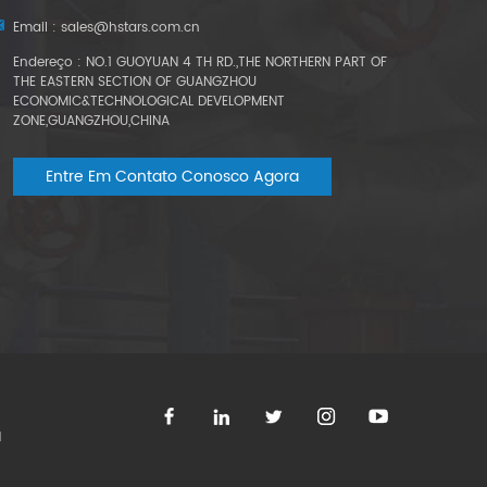
Email :
sales@hstars.com.cn
Endereço : NO.1 GUOYUAN 4 TH RD.,THE NORTHERN PART OF
THE EASTERN SECTION OF GUANGZHOU
ECONOMIC&TECHNOLOGICAL DEVELOPMENT
ZONE,GUANGZHOU,CHINA
Entre Em Contato Conosco Agora
l