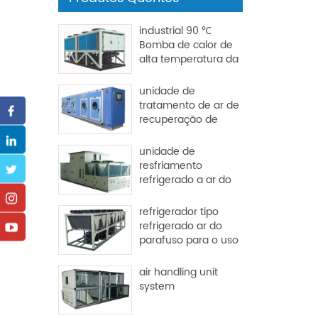
industrial 90 ℃
Bomba de calor de
alta temperatura da
fonte
unidade de
tratamento de ar de
recuperação de
calor para fábrica e
hospital
unidade de
resfriamento
refrigerado a ar do
pacote de telhado
refrigerador tipo
refrigerado ar do
parafuso para o uso
da indústria
air handling unit
system