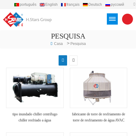
português
English
français
Deutsch
русский
español
العربية
Türkçe
Việt
Indonesia
PESQUISA
>
Casa
Pesquisa
tipo inundado chiller centrífugo
fabricante de torre de resfriamento de
chiller resfriado a água
torre de resfriamento de água AVAC