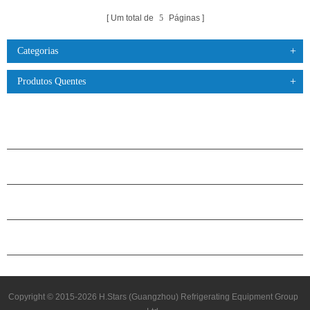
Um total de
5
Páginas
Categorias
Produtos Quentes
PRODUTOS
SOBRE O H.STARS
PARCERIA
ENTRE EM CONTATO CONOSCO
Copyright © 2015-2026 H.Stars (Guangzhou) Refrigerating Equipment Group