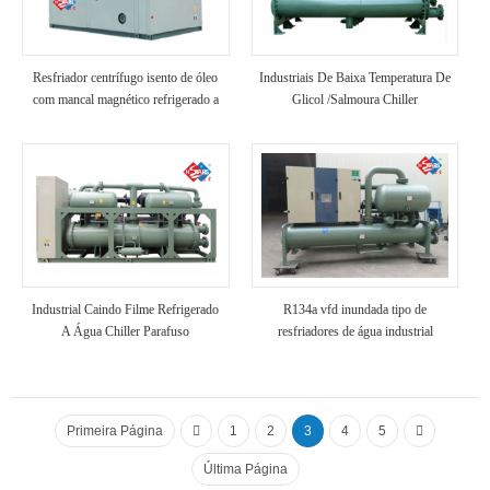
Resfriador centrífugo isento de óleo
Industriais De Baixa Temperatura De
com mancal magnético refrigerado a
Glicol /Salmoura Chiller
ar
Industrial Caindo Filme Refrigerado
R134a vfd inundada tipo de
A Água Chiller Parafuso
resfriadores de água industrial
Primeira Página
1
2
3
4
5
Última Página