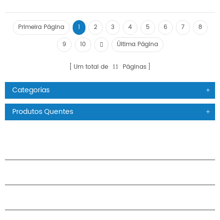
Primeira Página
1
2
3
4
5
6
7
8
9
10
Última Página
Um total de
Páginas
11
Categorias
Produtos Quentes
PRODUTOS
SOBRE O H.STARS
PARCERIA