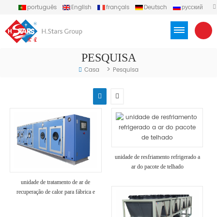
português
English
français
Deutsch
русский
español
العربية
Türkçe
Việt
Indonesia
PESQUISA
>
Casa
Pesquisa
unidade de resfriamento refrigerado a
ar do pacote de telhado
unidade de tratamento de ar de
recuperação de calor para fábrica e
hospital