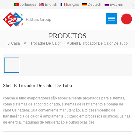
português
English
français
Deutsch
русский
español
العربية
Türkçe
Việt
Indonesia
PRODUTOS
>
>
Casa
Trocador De Calor
Shell E Trocador De Calor De Tubo
Shell E Trocador De Calor De Tubo
concha e tubo evaporadores são especialmente projetados para sistemas,
como sistemas de ar condicionado, sistemas de resfriamento e bomba de
calor Usinagem. Sua conveniente manutenção, alto desempenho de
transferência de calor, é amplamente utilizado em processos químicos, usinas
de energia, máquinas de refrigeração e outras ocasiões.