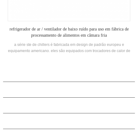
refrigerador de ar / ventilador de baixo ruído para uso em fábrica de
processamento de alimentos em câmara fria
a série ste de chillers é fabricada em design de padrão europeu e
equipamento americano. eles são equipados com trocadores de calor de
alta eficiência e ventiladores de rotor de 100 vias German xerox para
garantir a qualidade do produto e estender a vida útil para garantir a
segurança do armazenamento refrigerado. os produtos são divididos em
trêstipos: tipo de alta temperatura, tipo de média temperatura e tipo de
PRODUTOS
baixa temperatura.
SOBRE O H.STARS
PARCERIA
ENTRE EM CONTATO CONOSCO