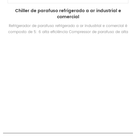
water cooled low temperature air conditioning unit
O resfriado a água baixa temperatura unidade de ar
condicionado adota três estágio Refrigeração e é descarregada
passo a passo de acordo com a demanda de carga de
resfriamento do uso Ambiente. A unidade adota um controlador
de microcomputador especial para controlar a low temperatura
processo de ação e opera automaticamente após definir a
temperatura de acordo com as necessidades reais. A placa
externa é feita de aço inoxidável, que atende às exigências de
higiene dos alimentos Produção.
PRODUTOS