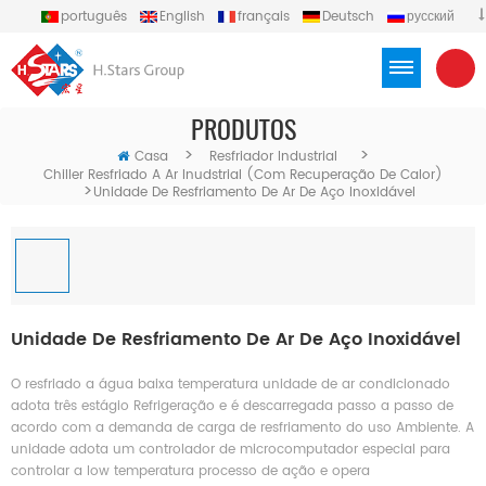
português
English
français
Deutsch
русский
español
العربية
Türkçe
Việt
Indonesia
PRODUTOS
>
>
Casa
Resfriador Industrial
Chiller Resfriado A Ar Inudstrial (com Recuperação De Calor)
>
Unidade De Resfriamento De Ar De Aço Inoxidável
Unidade De Resfriamento De Ar De Aço Inoxidável
O resfriado a água baixa temperatura unidade de ar condicionado
adota três estágio Refrigeração e é descarregada passo a passo de
acordo com a demanda de carga de resfriamento do uso Ambiente. A
unidade adota um controlador de microcomputador especial para
controlar a low temperatura processo de ação e opera