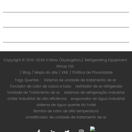
SOBRE O H.STARS
PARCERIA
ENTRE EM CONTATO CONOSCO
Copyright © 2015-2026 H.Stars (Guangzhou) Refrigerating Equipment
Group Ltd.
/
Blog
/
Mapa do site
/
XML
/
Política de Privacidade
Tags Quentes :
Sistema de unidade de tratamento de ar
Trocador de calor de casca e tubo
resfriador de ar refrigerado
Unidade de Tratamento de ar
sistemas de refrigeração industrial
chiller industrial de alta eficiência
evaporador de água industrial
sistema de água quente do hotel
Bomba de calor de alta temperatura
umidificador de unidade de tratamento de ar