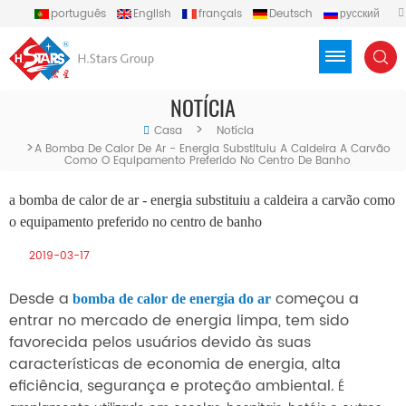
português
English
français
Deutsch
русский
español
العربية
Türkçe
Việt
Indonesia
NOTÍCIA
>
Casa
Notícia
>
A Bomba De Calor De Ar - Energia Substituiu A Caldeira A Carvão
Como O Equipamento Preferido No Centro De Banho
a bomba de calor de ar - energia substituiu a caldeira a carvão como
o equipamento preferido no centro de banho
2019-03-17
Desde a
começou a
bomba de calor de energia do ar
entrar no mercado de energia limpa, tem sido
favorecida pelos usuários devido às suas
características de economia de energia, alta
eficiência, segurança e proteção ambiental.
É