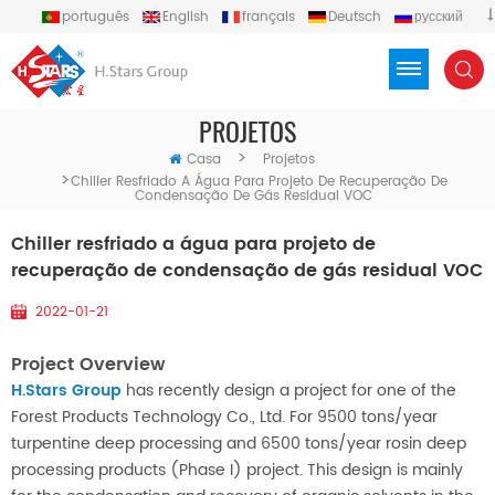
português
English
français
Deutsch
русский
español
العربية
Türkçe
Việt
Indonesia
PROJETOS
>
Casa
Projetos
>
Chiller Resfriado A Água Para Projeto De Recuperação De
Condensação De Gás Residual VOC
Chiller resfriado a água para projeto de
recuperação de condensação de gás residual VOC
2022-01-21
Project Overview
H.Stars Group
has recently design a project for one of the
Forest Products Technology Co., Ltd. For 9500 tons/year
turpentine deep processing and 6500 tons/year rosin deep
processing products (Phase I) project. This design is mainly