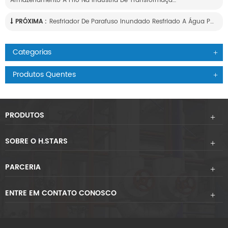
Armazenamento A Frio Na Indústria De Transformação De Bebidas | Hstarschiller.com
PRÓXIMA :
Resfriador De Parafuso Inundado Resfriado A Água Para Projeto De Laticínios
Categorias
Produtos Quentes
PRODUTOS
SOBRE O H.STARS
PARCERIA
ENTRE EM CONTATO CONOSCO