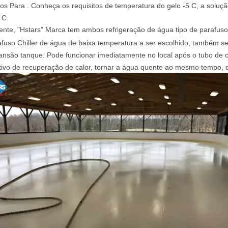
tos Para . Conheça os requisitos de temperatura do gelo -5 C, a soluçã
 C.
nte, "Hstars" Marca tem ambos refrigeração de água tipo de parafuso C
afuso Chiller de água de baixa temperatura a ser escolhido, também 
ansão tanque. Pode funcionar imediatamente no local após o tubo de 
tivo de recuperação de calor, tornar a água quente ao mesmo tempo, 