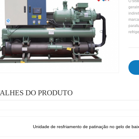
O sist
geral
indire
marca 
parafu
refrig
ALHES DO PRODUTO
Unidade de resfriamento de patinação no gelo de bai