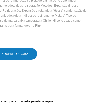
ema de refrigeração da pista de patinação no gelo indoor
mente adota duas refrigeração Métodos: Expansão direta e
to Refrigeração. Expansão direta adota "Hstars" condensação de
unidade; Adota indireta de resfriamento "Hstars" Tipo de
so de marca baixa temperatura Chiller, Glicol é usado como
erante para formar gelo no Rink.
INQUÉRITO AGORA
xa temperatura refrigerado a água