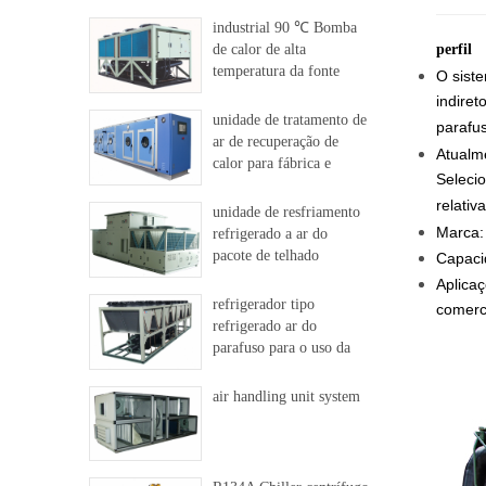
industrial 90 ℃ Bomba
de calor de alta
perfil
temperatura da fonte
O siste
indiret
unidade de tratamento de
parafus
ar de recuperação de
Atualme
calor para fábrica e
Seleci
hospital
relativ
unidade de resfriamento
Marca: 
refrigerado a ar do
pacote de telhado
Capaci
Aplicaç
refrigerador tipo
comerci
refrigerado ar do
parafuso para o uso da
indústria
air handling unit system