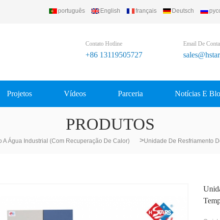
português
English
français
Deutsch
рус
..
Contato Hotline
Email De Conta
+86 13119505727
sales@hsta
Projetos
Vídeos
Parceria
Notícias E Bl
PRODUTOS
>
o A Água Industrial (com Recuperação De Calor)
Unidade De Resfriamento D
Unid
Temp