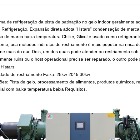
ma de refrigeração da pista de patinação no gelo indoor geralmente a
o Refrigeração. Expansão direta adota "Hstars" condensação de marca u
o de marca baixa temperatura Chiller, Glicol é usado como refrigerant
nte, usa métodos indiretos de resfriamento é mais popular na rinca d
one mais do que Dois, um dos quais pode atender ao resfriamento so
amente ruins ou o host operacional precisa ser reparado, o outro pode 
H'stars
dade de resfriamento Faixa: 25kw-2045.30kw
ões: Pista de gelo, processamento de alimentos, produtos químicos, ref
al com baixa temperatura baixa Requisitos.