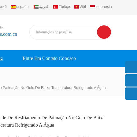
ский
español
العربية
Türkçe
Việt
Indonesia
to
rs.com.cn
og
Entre Em Contato Conosco
e Patinação No Gelo De Baixa Temperatura Refrigerado A Água
ade De Resfriamento De Patinação No Gelo De Baixa
eratura Refrigerado A Água