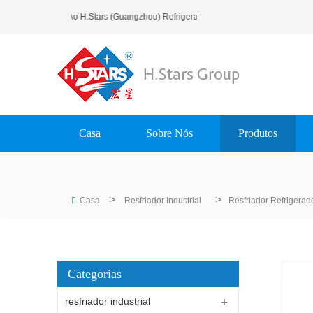
Bem-Vindo Ao H.Stars (Guangzhou) Refrigerating Equipment Group Ltd
Casa
Sobre Nós
Produtos
>
>
Casa
Resfriador Industrial
Resfriador Refrigerad
Categorias
resfriador industrial