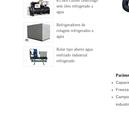
R134A Chiller centrífugo
sem óleo refrigerado a
água
Refrigeradores de
rolagem refrigerados a
água
Rolar tipo aberto água
resfriado industrial
refrigerado
Parâme
Capaci
Freeza
Campos
industr