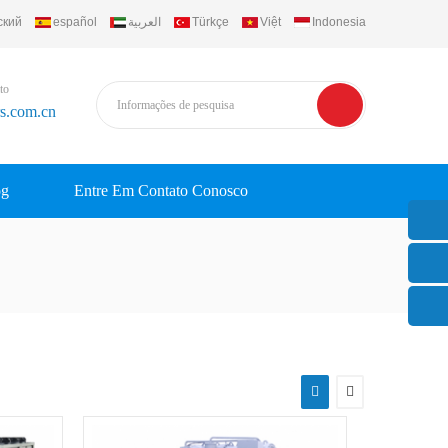
ский
español
العربية
Türkçe
Việt
Indonesia
to
rs.com.cn
og
Entre Em Contato Conosco