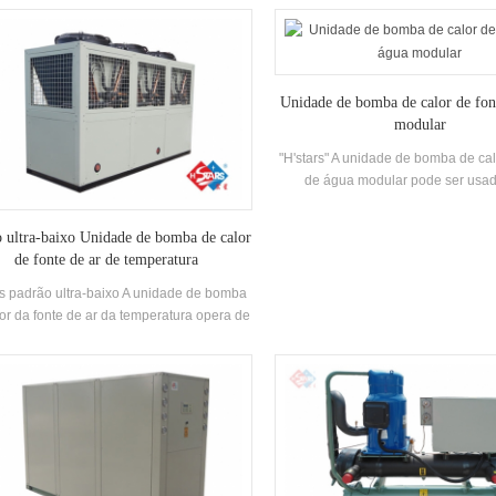
o com a capacidade de resfriamento, com
resfriamento. Requer uma gama c
pressores de marca bem conhecidos e
modelos para atender aos requis
role eletrônico componentes. É equipado
diferentes capacidade de resfri
com alta eficiência Shell-and-Tube
temperatura Requisitos. Marca: 
Unidade de bomba de calor de fon
condensadores e evaporadores.
modular
"H'stars" A unidade de bomba de cal
de água modular pode ser usa
refrigeração e aquecimento, e p
substituído por uma máquina. O si
 ultra-baixo Unidade de bomba de calor
substituir a caldeira original e ar c
de fonte de ar de temperatura
Sistema; A capacidade de resfri
suficiente, a eficiência é alta, a 
rs padrão ultra-baixo A unidade de bomba
manutenção é fácil, e a classifi
or da fonte de ar da temperatura opera de
eficiência energética é 5-1. N
a estável no ambiente de -25 ℃ ~ 43 ℃,
o ar como fonte de calor, sem poluentes
escarregados e 55 ° C A água quente está
arada para atender a demanda de água
quente entre 35-55 ° C. Função de
ecimento, adequada para fornecimento
o de ar ou radiação de piso Aquecimento.