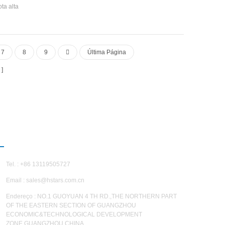
configurada de acordo com os requisitos do
ota alta
cliente A unidade tem um total de 20
sor, auto-
especificações padrão.
iciência
, R134A
idade tem 20
7
8
9
Última Página
s
ENTRE EM CONTATO CONOSCO
Tel. : +86 13119505727
Email :
sales@hstars.com.cn
Endereço : NO.1 GUOYUAN 4 TH RD.,THE NORTHERN PART
OF THE EASTERN SECTION OF GUANGZHOU
ECONOMIC&TECHNOLOGICAL DEVELOPMENT
ZONE,GUANGZHOU,CHINA