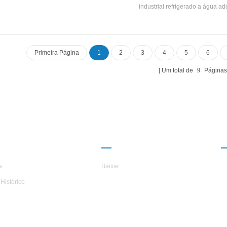
nidades com grande circulação e bom
industrial refrigerado a água ad
refrigeração efeito.
eficiência parafuso duplo compres
desenvolvido e fabricado alta ef
Evaporador tipo inundado, R22
Refrigerante, pode chegar 5.5. A un
Primeira Página
1
2
3
4
5
6
especificações padrão.
Um total de
9
Página
RE O H.STARS
PARCERIA
a
Baixar
Histórico