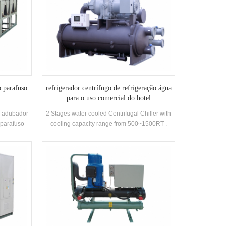
o parafuso
refrigerador centrífugo de refrigeração água
para o uso comercial do hotel
po adubador
2 Stages water cooled Centrifugal Chiller with
 parafuso
cooling capacity range from 500~1500RT .
ional para
Centrifugal chiller is so reliable, so high-
lidade com
performing, so future-proof that once it’s
installed, you may never have to think about it
again. Low maintance cost.