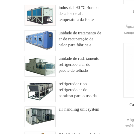
industrial 90 ℃ Bomba
de calor de alta
temperatura da fonte
Água 
compo
unidade de tratamento de
fecha
ar de recuperação de
tipo 
calor para fábrica e
siste
hospital
ti
unidade de resfriamento
refrigerado a ar do
pr
pacote de telhado
c
refrigerador tipo
refrigerado ar do
parafuso para o uso da
indústria
Ca
air handling unit system
A ág
resfr
de á