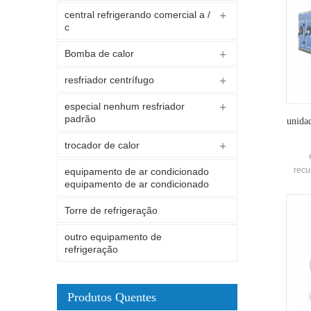
central refrigerando comercial a /
c
Bomba de calor
resfriador centrífugo
especial nenhum resfriador
padrão
unidad
trocador de calor
recu
equipamento de ar condicionado
equipamento de ar condicionado
fáb
re
Torre de refrigeração
outro equipamento de
refrigeração
Produtos Quentes