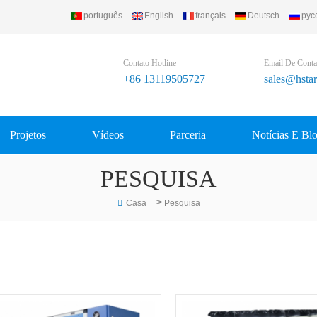
português
English
français
Deutsch
рус
frigerating Equipment Group Ltd..
Contato Hotline
Email De Conta
+86 13119505727
sales@hsta
Projetos
Vídeos
Parceria
Notícias E Bl
PESQUISA
>
Casa
Pesquisa