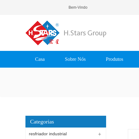
Bem-Vindo Ao H.Stars (Guangzhou) Re
Casa
Sobre Nós
Produtos
Categorias
resfriador industrial