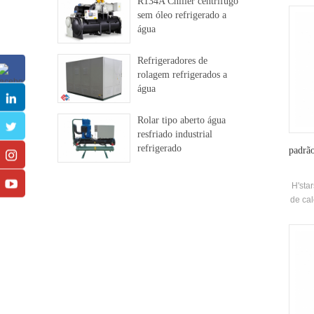
R134A Chiller centrífugo
acord
sem óleo refrigerado a
com
água
cont
Refrigeradores de
rolagem refrigerados a
água
Rolar tipo aberto água
resfriado industrial
refrigerado
padrão
H'sta
de cal
form
usand
são d
prep
aqu
diret