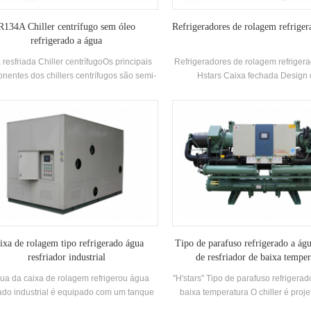
R134A Chiller centrífugo sem óleo
Refrigeradores de rolagem refriger
refrigerado a água
resfriada Chiller centrífugoOs principais
Refrigeradores de rolagem refriger
nentes dos chillers centrífugos são semi-
Hstars Caixa fechada Design 
dos dois pólo compressores centrífugos,
condicionado é uma espécie de con
de pulverização (Film-Film) Evaporadores,
de ar tipo dividido, que é amplament
mas de recirculação líquidos refrigerante,
em casas e pequenos escritór
po flash Economizadores e Orifice Plate
Condicionadores de ar de gabine
Afrotling Dispositivos. Aplicações:
vantagens de alta potência e vento f
incipalmente usado em sistemas de ar
A unidade possui 8 especificaçõe
ondicionado central e resfriamento de
entrada de água de resfriamento te
processos industriais
Range 21-35 °C. Marca: Hst
resfriamentoCapacidade Faixa: 
147.7kw Aplicações: Fábrica, res
shopping, escritório e outros ar co
Sistemas.
ixa de rolagem tipo refrigerado água
Tipo de parafuso refrigerado a ág
resfriador industrial
de resfriador de baixa temper
ua da caixa de rolagem refrigerou água
"H'stars" Tipo de parafuso refrigera
iado industrial é equipado com um tanque
baixa temperatura O chiller é proj
gua e uma bomba de água circulante de
refrigeração, refrigeração e ind