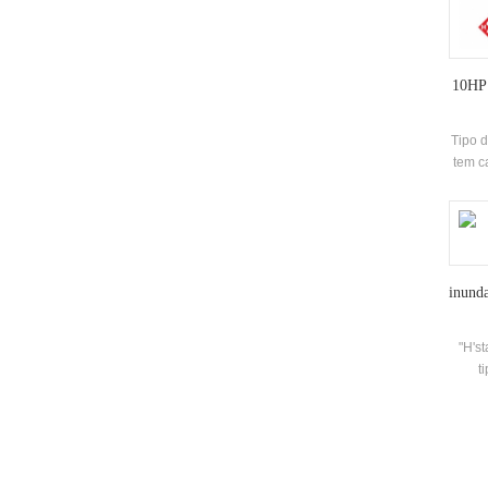
10HP 
Tipo d
tem c
efi
clas
Capac
para
par
inunda
w
"H'st
t
ef
dife
d
evapo
do