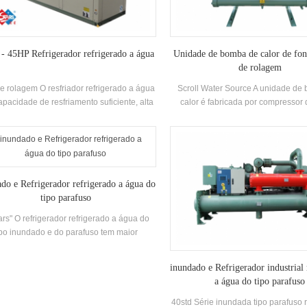
- 45HP Refrigerador refrigerado a água
Unidade de bomba de calor de fon
de rolagem
e rolagem O resfriador refrigerado a água
Scroll Water Source A unidade de
apacidade de resfriamento suficiente, alta
calor é fabricada por compressor
ciência, fácil limpeza e manutenção, e a
famosa e originais de controle elet
sificação de eficiência energética é 4-2.
equipado com pesquisa indepen
idade de resfriamento Faixa: 21500 Kcal
desenvolvimento de alta eficiência
 113400 Kcal (10HP ~ 45HP), adequado
de calor espiral
a escritórios de pequeno e médio porte,
do e Refrigerador refrigerado a água do
orkshops de fábrica, hotéis, villas, etc
tipo parafuso
ars" O refrigerador refrigerado a água do
ipo inundado e do parafuso tem maior
iciência de transferência de calor, e a
rença de temperatura entre a temperatura
inundado e Refrigerador industrial 
a tomada de água e a temperatura de
a água do tipo parafuso
ração é pequena,e a resistência ao longo
 caminho é pequena. É adequado para
40std Série inundada tipo parafuso 