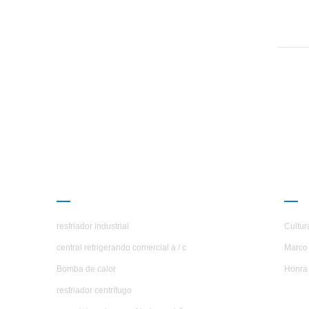
u
PRODUTOS
SOB
resfriador industrial
Cultur
central refrigerando comercial a / c
Marco 
Bomba de calor
Honra
resfriador centrífugo