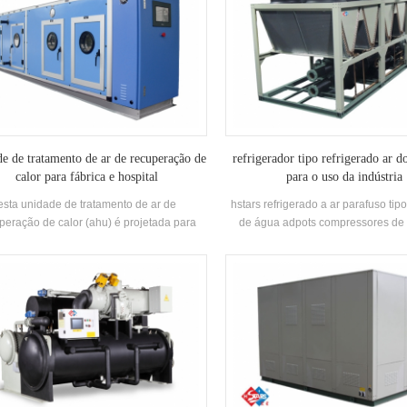
e de tratamento de ar de recuperação de
refrigerador tipo refrigerado ar d
calor para fábrica e hospital
para o uso da indústria
esta unidade de tratamento de ar de
hstars refrigerado a ar parafuso ti
peração de calor (ahu) é projetada para
de água adpots compressores de
rica / hospital com funções múltiplas de
hanbell e recuperação de calor opc
sfriamento, aquecimento, umidificação,
clientes para uso inustry. alta qua
desumidificação e purificação do ar.
fácil operação.