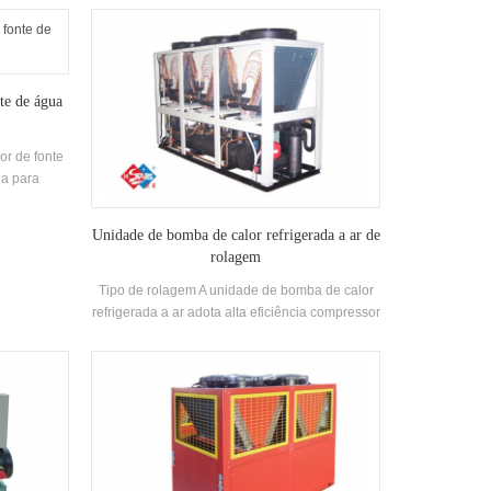
ompleta de
e produzido para banhos, piscina de primavera
itos de
quente, piscina e outros lugares de banho,
amento e
extraindo o calor do esgoto doméstico,
H'stars
economizando energia e protegendo o
te de água
ambiente energy A poupança é 30% ~ 50% Em
comparação com o método de aquecimento
convencional, o que pode reduzir bastante a
or de fonte
operação Custo.
da para
ode ser
stema pode
Unidade de bomba de calor refrigerada a ar de
ondicionado
rolagem
amento é
limpeza e
Tipo de rolagem A unidade de bomba de calor
cação de
refrigerada a ar adota alta eficiência compressor
ível.
de rolagem totalmente fechado, auto-
desenvolvido e fabricado alta eficiência Shell-
and-Tube Trocador de calor e trocador de calor
da bobina, usando R22, R134A, R407C
refrigerante