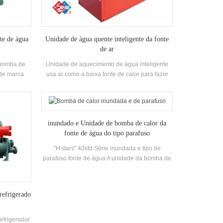
te de água
Unidade de água quente inteligente da fonte
de ar
 bomba de
Unidade de aquecimento de água inteligente
 de marca
usa ar como a baixa fonte de calor para fazer
rônico, e é
água quente, que é economia de energia,
dente e
eficiente e ambientalmente amigável.
 permutador
inundado e Unidade de bomba de calor da
fonte de água do tipo parafuso
"H'stars" 40std Série inundada e tipo de
parafuso fonte de água A unidade da bomba de
calor adota alta eficiência parafuso duplo
compressor, Auto-desenvolvido e fabricado alta
eficiência Evaporador tipo inundado, R22,
refrigerado
R134A refrigerante, eficiência energética até
6,7. Temperatura de saída de água quente 50 °
C A unidade de recuperação de calor pode ser
refrigerador