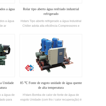
ados a água
Rolar tipo aberto água resfriado industrial
refrigerado
ados a água
Hstars Tipo aberto refrigerado a água Industrial
de ar
Chiller adota alta eficiência Compressores e
dicionador
componentes de controle eletrônico, equipados
e utilizado
com excelente condensador de resfriamento e
ios.
evaporador
te têm as
orte Poder.
s padrão e
mperatura.
ars
25.7kw ~
taurante,
ndicionado
ua Unidade
85 ℃ Fonte de esgoto unidade de água quente
atura
de alta temperatura
do a água de
H'stars Bomba de calor de fonte de água de
etado para
esgoto Unidade (com frio / calor recuperação) é
ustrial
um equipamento de água quente desenvolvido