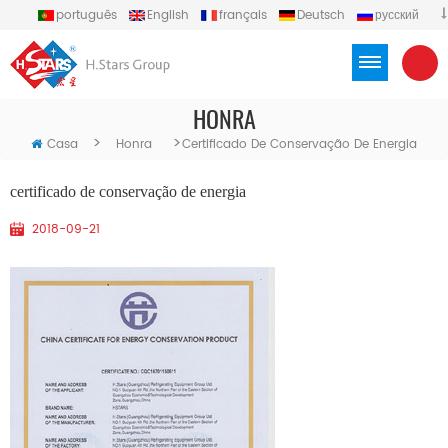
português
English
français
Deutsch
русский
español
العربية
Türkçe
Việt
Indonesia
HONRA
>
>
Casa
Honra
Certificado De Conservação De Energia
certificado de conservação de energia
2018-09-21