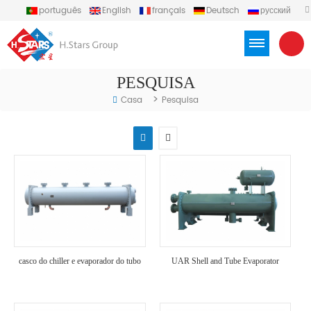
português
English
français
Deutsch
русский
español
العربية
Türkçe
Việt
Indonesia
PESQUISA
>
Casa
Pesquisa
casco do chiller e evaporador do tubo
UAR Shell and Tube Evaporator