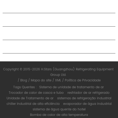
PRODUTOS
SOBRE O H.STARS
PARCERIA
ENTRE EM CONTATO CONOSCO
Copyright © 2015-2026 H.Stars (Guangzhou) Refrigerating Equipment
Group Ltd.
/
Blog
/
Mapa do site
/
XML
/
Política de Privacidade
Tags Quentes :
Sistema de unidade de tratamento de ar
Trocador de calor de casca e tubo
resfriador de ar refrigerado
Unidade de Tratamento de ar
sistemas de refrigeração industrial
chiller industrial de alta eficiência
evaporador de água industrial
sistema de água quente do hotel
Bomba de calor de alta temperatura