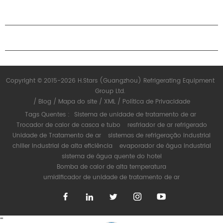
PARCERIA
ENTRE EM CONTATO CONOSCO
Copyright © 2015-2026 H.Stars (Guangzhou) Refrigerating Equipment
Group Ltd.
/
Blog
/
Mapa do site
/
XML
/
Política de Privacidade
Tags Quentes :
Sistema de unidade de tratamento de ar
Trocador de calor de casca e tubo
resfriador de ar refrigerado
Unidade de Tratamento de ar
sistemas de refrigeração industrial
chiller industrial de alta eficiência
evaporador de água industrial
sistema de água quente do hotel
Bomba de calor de alta temperatura
umidificador de unidade de tratamento de ar
"
"