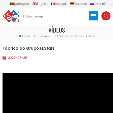
português
English
français
Deutsch
русский
español
العربية
Türkçe
Việt
Indonesia
VÍDEOS
>
>
Casa
Vídeos
Fábrica Do Grupo H.Stars
Fábrica do Grupo H.Stars
2026-05-25