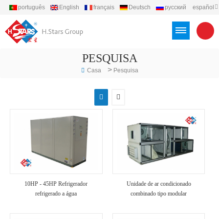
português
English
français
Deutsch
русский
español
العربية
Türkçe
Việt
Indonesia
PESQUISA
>
Casa
Pesquisa
10HP - 45HP Refrigerador
Unidade de ar condicionado
refrigerado a água
combinado tipo modular