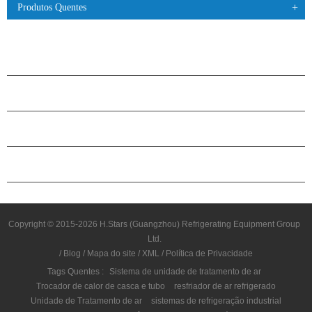
Produtos Quentes
PRODUTOS
SOBRE O H.STARS
PARCERIA
ENTRE EM CONTATO CONOSCO
Copyright © 2015-2026 H.Stars (Guangzhou) Refrigerating Equipment Group
Ltd.
/
Blog
/
Mapa do site
/
XML
/
Política de Privacidade
Tags Quentes :
Sistema de unidade de tratamento de ar
Trocador de calor de casca e tubo
resfriador de ar refrigerado
Unidade de Tratamento de ar
sistemas de refrigeração industrial