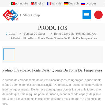
português
English
français
Deutsch
русский
español
العربية
Türkçe
Việt
Indonesia
PRODUTOS
>
>
Casa
Bomba De Calor
Bomba De Calor Refrigerada A Ar
>
Padrão Ultra-Baixo Fonte De Ar Quente Da Fonte Da Temperatura
Padrão Ultra-Baixo Fonte De Ar Quente Da Fonte Da Temperatura
A bomba de calor da fonte de ar tem cinco funções: refrigeração, aquecimento
e água quente doméstica Classificação. Pode realizar resfriamento de verão e
inverno aquecimento. Ele fornece água quente doméstica durante todo o ano,
de modo que uma máquina pode ser usada, economizando espaço de piso e
reduzindo o investimento inicial, economizando mais do que 40% do custo de
uso.