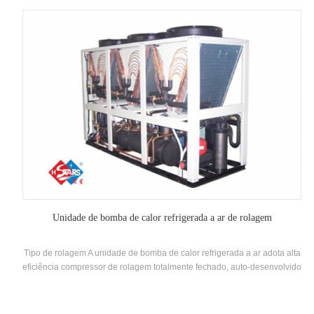
Unidade de bomba de calor refrigerada a ar de rolagem
Tipo de rolagem A unidade de bomba de calor refrigerada a ar adota alta
eficiência compressor de rolagem totalmente fechado, auto-desenvolvido
e fabricado alta eficiência Shell-and-Tube Trocador de calor e trocador
de calor da bobina, usando R22, R134A, R407C refrigerante