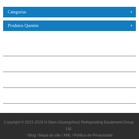
Categorias
Produtos Quentes
PRODUTOS
SOBRE O H.STARS
PARCERIA
ENTRE EM CONTATO CONOSCO
Copyright © 2015-2026 H.Stars (Guangzhou) Refrigerating Equipment Group
Ltd.
/
Blog
/
Mapa do site
/
XML
/
Política de Privacidade