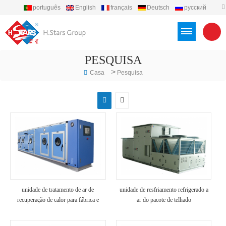
português
English
français
Deutsch
русский
español
العربية
Türkçe
Việt
Indonesia
PESQUISA
>
Casa
Pesquisa
unidade de tratamento de ar de
unidade de resfriamento refrigerado a
recuperação de calor para fábrica e
ar do pacote de telhado
hospital