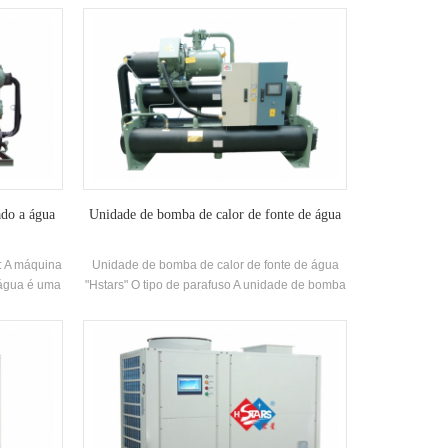
nmentally
três condições de trabalho de refrigeração,
discharged
aquecimento e água quente doméstica
gh a cold
Produção. Pode ser automaticamente trocado
 energy
de acordo com a temperatura ambiente e a
rigeration.
demanda de água quente, que é energia
: 25kw-70kw
eficiente. Marca: Hstars Entrada de água quente
, hospitals,
e água de saída Temperatura: 55 ° C
Aplicações: Aplicação Áreas: Hotéis, Hospitais,
Comunidades Comerciais e Residenciais,
Villas, etc
ado a água
Unidade de bomba de calor de fonte de água
o: A máquina
Unidade de bomba de calor de fonte de água
a água é uma
"Hstars" O tipo de parafuso A unidade de bomba
ndustriais.
de calor da fonte de água é baseada
o para a
principalmente na energia da água, e atende às
dade de
necessidades do aquecimento de inverno e do
9699.8kw
resfriamento de verão através de uma fonte de
essamento
água avançada Bomba de calor central de ar
rial,
condicionado central Sistema. O sistema é
os locais
aproximadamente 50% eficiente em energia em
comparação com aquecimento de ar