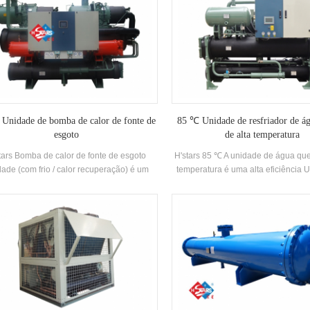
Unidade de bomba de calor de fonte de
85 ℃ Unidade de resfriador de á
esgoto
de alta temperatura
tars Bomba de calor de fonte de esgoto
H'stars 85 ℃ A unidade de água que
ade (com frio / calor recuperação) é um
temperatura é uma alta eficiência 
pamento de água quente desenvolvido e
água quente desenvolvida e fabr
uzido para banhos, piscina de primavera
H'stars. A temperatura da entrada d
nte, piscina e outros lugares de banho,
da tomada da fonte de calor baixa 
xtraindo o calor do esgoto doméstico,
é de 5-20 ℃, e a faixa de aplica
conomizando energia e protegendo o
largura. A temperatura da água 
nte energy A poupança é 30% ~ 50% Em
temperatura é entre 65-85 ℃. Ad
paração com o método de aquecimento
Proteção Ambiental Refrigerante 
encional, o que pode reduzir bastante a
operação Custo.