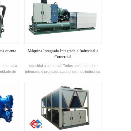
gua quente
Máquina Integrada Integrada e Industrial e
Comercial
nte de alta
Industrial e comercial Todos em um produto
Unidade de
integrado é projetado para diferentes indústrias
icada por
com as vantagens de alta integração, instalação
a entrada e
simples e conveniente e redução de instalação
temperatura
de engenharia Custos.
ção é de
de alta
ote Green
HFC-134A.