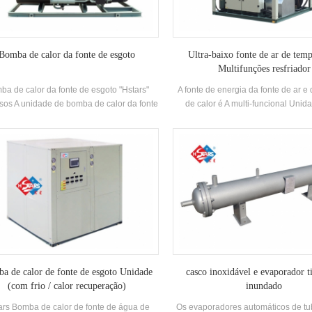
vencional de ar condicionado sistemas.
ca: Hstars Capacidade de resfriamento
xa: 98kw ~ 7931kw; aquecimento Faixa:
119kw ~ 9214kw
Bomba de calor da fonte de esgoto
Ultra-baixo fonte de ar de tem
Multifunções resfriador
ba de calor da fonte de esgoto "Hstars"
A fonte de energia da fonte de ar e
sos A unidade de bomba de calor da fonte
de calor é A multi-funcional Unid
oto é baseada principalmente na energia
condicionado, que tem três cond
a água e atende às necessidades do
trabalho de refrigeração, aquecime
cimento de inverno e do resfriamento de
quente doméstica Produção. Po
ão através da fonte de água avançada
automaticamente trocado de acor
ba de calor central de ar condicionado
temperatura ambiente e a demand
al Sistema. O sistema é aproximadamente
quente, que é energia eficie
ficiente em energia em comparação com
imento de ar condicionado convencional
stemas. Marca: Hstars Capacidade de
resfriamento Faixa: 98kw ~ 7931kw;
quecimento Faixa: 119kw ~ 9142KW
ções: Hotéis, Hospitais, Centros de banho
a de calor de fonte de esgoto Unidade
casco inoxidável e evaporador t
de sauna, fábrica e outras áreas
(com frio / calor recuperação)
inundado
ars Bomba de calor de fonte de água de
Os evaporadores automáticos de tu