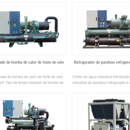
têineres por Guangzhou Hstars Grupo
which is energy-efficient, enviro
ngzhou Hstars O grupo pode adaptar a
friendly, and recycles waste cold 
lução de acordo com as necessidades
during the heating process throu
ficas do projeto de clientes. Marca: Hstars
recovery unit to improve overall
geração Faixa: personalizado Aplicações:
efficiency and achieve zero-cost ref
indústria de transporte, etc
Brand: Hstars heat capacity range
Applications: Applications: factories
printing plants, etc
ade de bomba de calor de fonte de solo
Refrigerador de parafuso refriger
ade de bomba de calor de fonte de solo
Chiller de água industrial Introduçã
ars" Tipo de fenda Unidade de bomba de
industrial de parafuso refrigerada 
or de fonte de solo usa energia terrestre
série de produtos para aplicações i
a principal fonte de energia, e atende às
Existem 52 especificações padrã
essidades de aquecimento de inverno e
unidade Marca: Hstars Capaci
friamento de verão através de bomba de
resfriamento Faixa: 120.3kw ~ 
r avançado de aterramento central de ar
Aplicações: Equipamento de proc
condicionado central O sistema
industrial, farmacêutico, indust
ximadamente 50% Eficiência energética
processamento de alimentos e outr
em comparação com o aquecimento
industriais