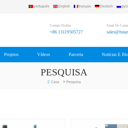
português
English
français
Deutsch
рус
Contato Hotline
Email De Conta
+86 13119505727
sales@hsta
Projetos
Vídeos
Parceria
Notícias E Bl
PESQUISA
>
Casa
Pesquisa