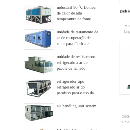
industrial 90 ℃ Bomba
padrão
de calor de alta
temperatura da fonte
A b
fun
unidade de tratamento de
quent
ar de recuperação de
resfr
calor para fábrica e
Ele 
hospital
todo
unidade de resfriamento
ser
refrigerado a ar do
reduzi
pacote de telhado
refrigerador tipo
refrigerado ar do
parafuso para o uso da
indústria
air handling unit system
Siste
”Unid
espe