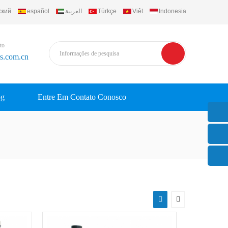
ский
español
العربية
Türkçe
Việt
Indonesia
to
rs.com.cn
og
Entre Em Contato Conosco