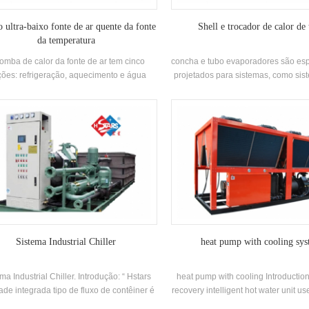
 ultra-baixo fonte de ar quente da fonte
Shell e trocador de calor de
da temperatura
omba de calor da fonte de ar tem cinco
concha e tubo evaporadores são es
ções: refrigeração, aquecimento e água
projetados para sistemas, como sis
e doméstica Classificação. Pode realizar
condicionado, sistemas de resfri
iamento de verão e inverno aquecimento.
bomba de calor Usinagem. Sua co
fornece água quente doméstica durante
manutenção, alto desempenho de tr
 o ano, de modo que uma máquina pode
de calor, é amplamente utilizado e
 usada, economizando espaço de piso e
químicos, usinas de energia, má
ndo o investimento inicial, economizando
refrigeração e outras ocasiõ
mais do que 40% do custo de uso.
Sistema Industrial Chiller
heat pump with cooling sy
ma Industrial Chiller. Introdução: “ Hstars
heat pump with cooling Introduction
ade integrada tipo de fluxo de contêiner é
recovery intelligent hot water unit us
cialmente projetada para transporte de
low-level heat source to produce h