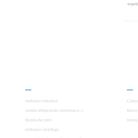
esgoto
um eq
e pro
que
e
e
ambie
com
conv
PRODUTOS
SOB
resfriador industrial
Cultur
central refrigerando comercial a / c
Marco 
Bomba de calor
Honra
resfriador centrífugo