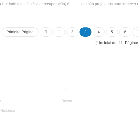
 Unidade (com frio / calor recuperação) é
uar são projetados para fornecer
uipamento de água quente desenvolvido
clientes as melhores soluções disp
duzido para banhos, piscina de primavera
uso de ar condicionado e refrige
nte, piscina e outros lugares de banho,
principal função é evaporar o ref
xtraindo o calor do esgoto doméstico,
líquido em vapor de refrigeração e r
Primeira Página
1
2
3
4
5
6
conomizando energia e protegendo o
água gelada. o casco e a parte do
nte energy A poupança é 30% ~ 50% Em
feitos de tubos de alto desempenho 
Um total de
11
Página
paração com o método de aquecimento
inoxidável # 304 # 316. de cobre 
encional, o que pode reduzir bastante a
aletado externamente e estriado in
operação Custo.
RE O H.STARS
PARCERIA
a
Baixar
Histórico