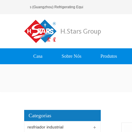
Bem-Vindo Ao H.Stars (Guangzhou) Refrigerating Equipment Group Ltd..
Casa
Sobre Nós
Produtos
Categorias
resfriador industrial