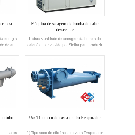
condicionado convencional sistemas. Marca:
Hstars Capacidade de resfriamento Faixa: 98kw
~ 7931kw; aquecimento Faixa: 119kw ~
9142KW Aplicações: Hotéis, Hospitais, Centros
peratura
Máquina de secagem de bomba de calor
de banho de sauna, fábricas e outras áreas
dessecante
 da energia
H'stars A unidade de secagem da bomba de
ade de ar
calor é desenvolvida por Stellar para produzir
ições de
secagem a ar quente produtos. Ele usa o ar
nto e água
como uma fonte de calor de baixo nível para
de ser
produzir ar quente, que é economizador de
do com a
energia, eficiente e ecologicamente correto em
a de água
comparação com outros métodos de produção
nte.
de ar quente.
ipo tubo
Uar Tipo seco de casca e tubo Evaporador
bo e casca
1) Tipo seco de eficiência elevada Evaporador