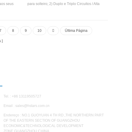
 aos seus
para solteiro; 2) Duplo e Triplo Circuitos / Alta
oníveis em
Tipo inundado eficiência Evaporador para
ração. a
solteiro; 3) Duplo e Triplo Cintershat Exchange
rigerante
Faixa: 3TR - 900TR inundado tipo / marinho
efrigerar a
7
8
9
10
Última Página
 tubo são
q235-b, aço
s
especial,
ternamente.
ENTRE EM CONTATO CONOSCO
Tel. : +86 13119505727
Email :
sales@hstars.com.cn
Endereço : NO.1 GUOYUAN 4 TH RD.,THE NORTHERN PART
OF THE EASTERN SECTION OF GUANGZHOU
ECONOMIC&TECHNOLOGICAL DEVELOPMENT
ZONE,GUANGZHOU,CHINA