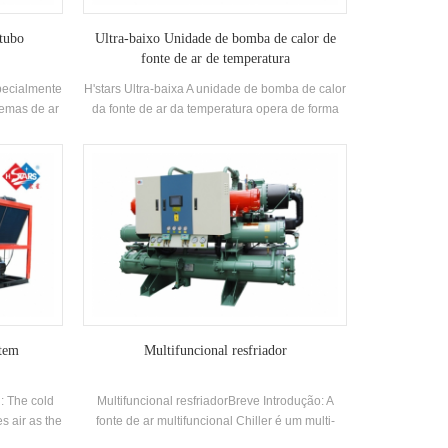
 tubo
Ultra-baixo Unidade de bomba de calor de
fonte de ar de temperatura
pecialmente
H'stars Ultra-baixa A unidade de bomba de calor
temas de ar
da fonte de ar da temperatura opera de forma
amento e
estável no ambiente de -25 ℃ ~ 43 ℃, usando
nveniente
ar como fonte de calor, sem poluentes são
ansferência
descarregados e 55 ℃ A água quente está
m processos
preparada para atender a demanda de água
quinas de
quente entre 35-55 ℃. Tem função de
es.
aquecimento e é adequado para fornecimento
de ar direto ou radiação de piso aquecimento.
stem
Multifuncional resfriador
: The cold
Multifuncional resfriadorBreve Introdução: A
es air as the
fonte de ar multifuncional Chiller é um multi-
ot water,
funcional Unidade de ar condicionado, que tem