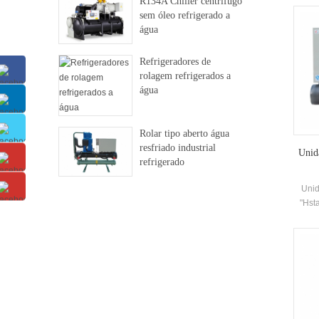
R134A Chiller centrífugo
con
sem óleo refrigerado a
Gua
água
so
especí
Refrigeradores de
Refri
rolagem refrigerados a
água
Rolar tipo aberto água
resfriado industrial
Unid
refrigerado
Unid
"Hst
cal
como 
nec
res
calo
éApro