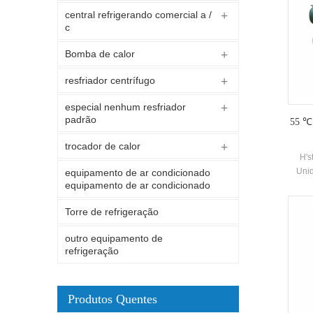
central refrigerando comercial a /
c
Bomba de calor
resfriador centrífugo
especial nenhum resfriador
padrão
55 ℃ 
trocador de calor
H's
Unid
equipamento de ar condicionado
equipamento de ar condicionado
equi
prod
Torre de refrigeração
que
e
outro equipamento de
e
refrigeração
ambie
com
conv
Produtos Quentes