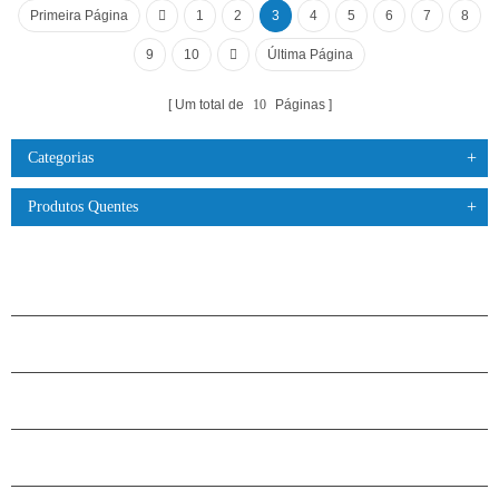
Primeira Página
1
2
3
4
5
6
7
8
9
10
Última Página
Um total de
10
Páginas
Categorias
Produtos Quentes
PRODUTOS
SOBRE O H.STARS
PARCERIA
ENTRE EM CONTATO CONOSCO