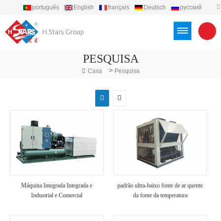
português
English
français
Deutsch
русский
español
العربية
Türkçe
Việt
Indonesia
PESQUISA
>
Casa
Pesquisa
Máquina Integrada Integrada e
padrão ultra-baixo fonte de ar quente
Industrial e Comercial
da fonte da temperatura