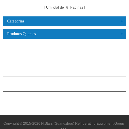
Um total de
6
Páginas
Categorias
Produtos Quentes
PRODUTOS
SOBRE O H.STARS
PARCERIA
ENTRE EM CONTATO CONOSCO
Copyright © 2015-2026 H.Stars (Guangzhou) Refrigerating Equipment Group