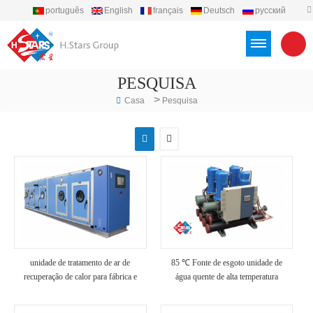
português
English
français
Deutsch
русский
español
العربية
Türkçe
Việt
Indonesia
PESQUISA
>
Casa
Pesquisa
unidade de tratamento de ar de
85 ℃ Fonte de esgoto unidade de
recuperação de calor para fábrica e
água quente de alta temperatura
hospital