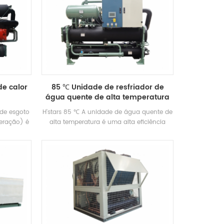
e calor
85 ℃ Unidade de resfriador de
água quente de alta temperatura
 de esgoto
H'stars 85 ℃ A unidade de água quente de
peração) é
alta temperatura é uma alta eficiência
uente
Unidade de água quente desenvolvida e
 banhos,
fabricada por H'stars. A temperatura da
iscina e
entrada da entrada e da tomada da fonte
do o calor
de calor baixa temperatura é de 5-20 ℃, e
mizando
a faixa de aplicação é de largura. A
e energy A
temperatura da água de alta temperatura
mparação
é entre 65-85 ℃. Adote Green Proteção
ento
Ambiental Refrigerante HFC-134A.
r bastante