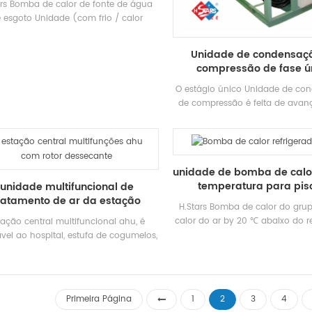
ars Bomba de calor de fonte de água
ios sistemas de resfriamento industrial
energética em comparação
 esgoto Unidade (com frio / calor
ercial de baixa temperatura especial
aquecimento convencional 
peração) é um equipamento de água
: Hstars Capacidade de resfriamento
condicionado sistemas. Marca
nte desenvolvido e produzido para
Unidade de condensaç
: 21500 ~ 1907500kcal / h Aplicações:
Capacidade de resfriamento Fai
nhos, piscina de primavera quente,
compressão de fase ú
ssamento de alimentos, refrigeração e
7931kw; aquecimento Faixa: 119k
iscina e outros lugares de banho,
s sistemas industriais e comerciais de
raindo o calor do esgoto doméstico,
O estágio único Unidade de co
ixa temperatura especial sistemas.
nomizando energia e protegendo o
de compressão é feita de avan
ente energy A poupança é 30% ~ 50%
eficiência compressor, combin
m comparação com o método de
alta qualidade e alta efici
ecimento convencional, o que pode
Condensador, módulo de proc
eduzir bastante a operação Custo.
de microcomputador avançado e
unidade de bomba de calor
elétrico mundialmente fa
temperatura para pis
unidade multifuncional de
Componentes. O produto tem e
ratamento de ar da estação
compacta, operação estável e
H.Stars Bomba de calor do grup
central
perfeita controle. O sistema
calor do ar by 20 ℃ abaixo do re
tação central multifuncional ahu, é
vantagens de baixo ruído, fácil
e comprima o calor em alta tem
ável ao hospital, estufa de cogumelos,
segurança e confiabilida
refrigerante de alta pressão, 
cina de processamento de alimentos
passou através da transferência
. podemos controlar com precisão a
para a necessidade de ser aqu
midade do ar para satisfazer sua
ou outra mídia
ndição de trabalho. além do mais,
Primeira Página
1
2
3
4
ém podemos controlar com precisão