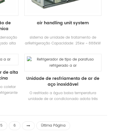
 com o
energia em comparação com
de ar
aquecimento de ar condicionado
: Hstars
convencional sistemas. Marca: Hstars
ão de
air handling unit system
xa: 98kw ~
Capacidade de resfriamento Faixa: 98kw ~
nica
w ~ 9214kw
7931kw; aquecimento Faixa: 119kw ~
9142KW Aplicações: Hotéis, Hospitais,
ndensação
sistema de unidade de tratamento de
Centros de banho de sauna, fábricas e
çado alta
arRefrigeração Capacidade: 25kw ~ 888kW
outras áreas
ado com de
Eviente Temperatura: 2-35 ℃
ência
essamento
 controle
 de alta
moso
cina
Unidade de resfriamento de ar de
strutura
aço inoxidável
 energia
o coletar
 tem as
frigerante
O resfriado a água baixa temperatura
 operação,
peratura e
unidade de ar condicionado adota três
de.
e depois
estágio Refrigeração e é descarregada
 de calor
passo a passo de acordo com a demanda
ecido água
de carga de resfriamento do uso Ambiente.
A unidade adota um controlador de
5
6
Última Página
microcomputador especial para controlar