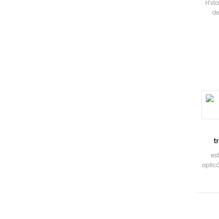
H'st
e vár
de
e com
recu
Marca
que
Faixa
ba
Proce
p
vário
ext
ba
eco
ambi
E
aqu
r
t
es
aplic
ofi
etc
u
co
tamb