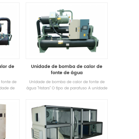
Guangzhou
hot water, which is energy-efficient,
s O grupo
environmentally friendly, and recycles
rdo com as
waste cold discharged during the heating
ojeto de
process through a cold recovery unit to
ção Faixa:
improve overall energy efficiency and
stria de
achieve zero-cost refrigeration. Brand:
Hstars heat capacity range: 25kw-70kw
Applications: Applications: factories,
hospitals, printing plants, etc
lor de
Unidade de bomba de calor de
fonte de água
 fonte de
Unidade de bomba de calor de fonte de
idade de
água "Hstars" O tipo de parafuso A unidade
olo usa
de bomba de calor da fonte de água é
al fonte de
baseada principalmente na energia da
dades de
água, e atende às necessidades do
iamento de
aquecimento de inverno e do resfriamento
calor
de verão através de uma fonte de água
al de ar
avançada Bomba de calor central de ar
stema
condicionado central Sistema. O sistema é
iência
aproximadamente 50% eficiente em