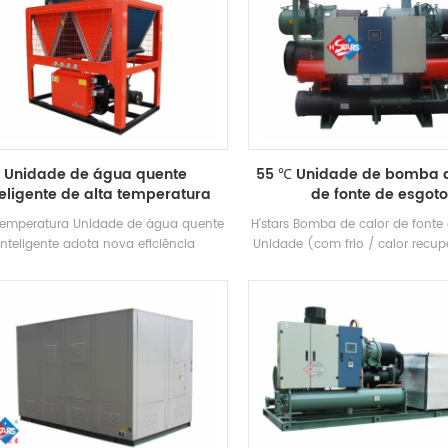
Unidade de água quente
55 ℃ Unidade de bomba d
teligente de alta temperatura
de fonte de esgoto
 temperatura Unidade de água quente
H'stars Bomba de calor de fonte
inteligente adota nova eficiência
Unidade (com frio / calor recu
Compressor e tem uma eficiência
um equipamento de água q
gética de até 2,5, desenvolvido para
desenvolvido e produzido para
trodometria, impressão e tingimento,
piscina de primavera quente, p
medicina e outras indústrias
outros lugares de banho, extrain
do esgoto doméstico, econo
energia e protegendo o ambient
poupança é 30% ~ 50% Em co
com o método de aquecim
convencional, o que pode reduzi
a operação Custo.