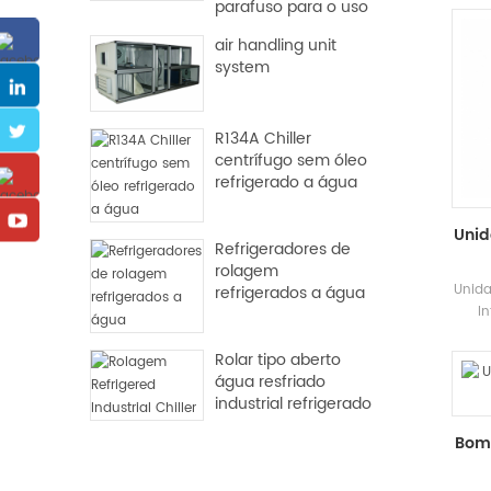
parafuso para o uso
43 ℃,
da indústria
pol
air handling unit
água
system
a de
℃
adeq
R134A Chiller
o
centrífugo sem óleo
refrigerado a água
Unid
Refrigeradores de
rolagem
Unida
refrigerados a água
I
unida
pr
Rolar tipo aberto
água resfriado
refri
industrial refrigerado
com
Bomb
para
T
proc