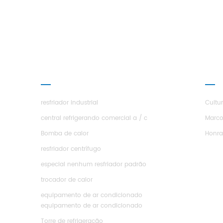
o 
a
fabri
PRODUTOS
SOBR
resfriador industrial
Cultu
central refrigerando comercial a / c
Marco
Bomba de calor
Honr
resfriador centrífugo
especial nenhum resfriador padrão
trocador de calor
equipamento de ar condicionado
equipamento de ar condicionado
Torre de refrigeração