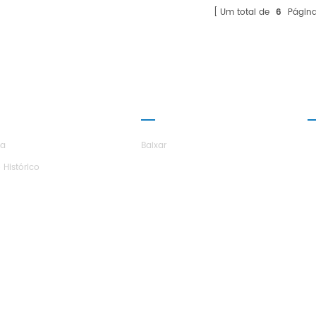
nível de limpeza, a capacidade de
Um total de
6
Págin
resfriamento ou aquecimento do
hu.nossos produtos são todos de
cação customizada, nós projetamos a
própria unidade para você.
E O H.STARS
PARCERIA
E
ra
Baixar
 Histórico
a