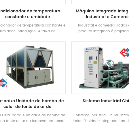
ndicionador de temperatura
Máquina Integrada Integ
constante e umidade
Industrial e Comerci
cionador de temperatura constante e
Industrial e comercial Todo
umidade Introdução: A faixa de
produto integrado é projeta
mperatura de entrada de água de
diferentes indústrias com as va
friamento é de 21 ~ 35 ° C, a faixa de
alta integração, instalação s
ratura do ar de retorno da unidade é
conveniente e redução de inst
~ 28 ° C, os ± 1 ° C A faixa de controle
engenharia Custos.
idade é 50 ~ 70%. ± 5%, e filtros de ar
iais são configurados de acordo com
erentes necessidades. Marca: Hstars
idade de resfriamento Faixa: 24.4kw
 140.4kw Aplicações: Máquinas de
recisão, eletrônicos, equipamentos
os, tratamento de superfície, médico e
ra-baixo Unidade de bomba de
Sistema Industrial Chi
e, bio-farmacêuticos, processamento
calor de fonte de ar de
alimentos, produtos químicos finos,
temperatura
tos de mudança, vários laboratórios
rs Ultra-baixa A unidade de bomba de
Sistema Industrial Chiller. Intr
edição e testes e outros Indústrias.
 da fonte de ar da temperatura opera
Hstars ”Unidade integrada tipo d
orma estável no ambiente de -25 ℃ ~
contêiner é especialmente proj