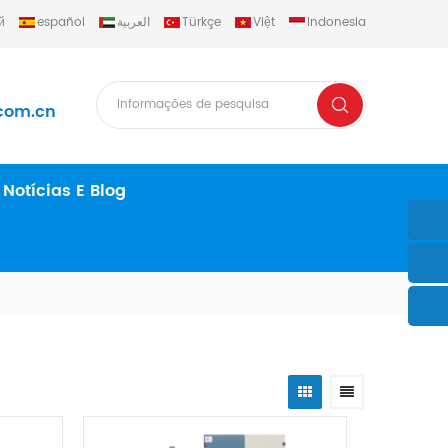
й
español
العربية
Türkçe
Việt
Indonesia
com.cn
Notícias E Blog