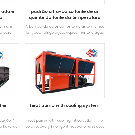
rada e
padrão ultra-baixo fonte de ar
al
quente da fonte da temperatura
s em um
A bomba de calor da fonte de ar tem cinco
do para
funções: refrigeração, aquecimento e água
ntagens de
quente doméstica Classificação. Pode
imples e
realizar resfriamento de verão e inverno
alação de
aquecimento. Ele fornece água quente
doméstica durante todo o ano, de modo
que uma máquina pode ser usada,
economizando espaço de piso e reduzindo
o investimento inicial, economizando mais
do que 40% do custo de uso.
ller
heat pump with cooling system
odução: “
heat pump with cooling Introduction: The
e fluxo de
cold recovery intelligent hot water unit uses
etada para
air as the low-level heat source to produce