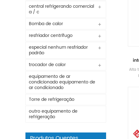
central refrigerando comercial
a / c
Bomba de calor
resfriador centrífugo
especial nenhum resfriador
padrão
in
trocador de calor
Alta
equipamento de ar
condicionado equipamento de
ar condicionado
ener
ele
Torre de refrigeração
outro equipamento de
refrigeração
Produtos Quentes