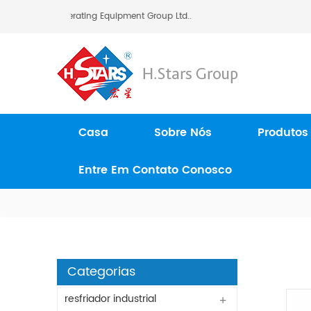
Guangzhou) Refrigerating Equipment Group Ltd..
Casa
Sobre Nós
Produtos
Entre Em Contato Conosco
Categorias
resfriador industrial