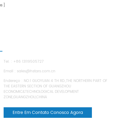
a low temperatura processo de ação e
as
opera automaticamente após definir a
temperatura de acordo com as
necessidades reais. A placa externa é feita
de aço inoxidável, que atende às
exigências de higiene dos alimentos
Produção.
NTRE EM CONTATO CONOSCO
Tel. : +86 13119505727
Email :
sales@hstars.com.cn
Endereço : NO.1 GUOYUAN 4 TH RD.,THE NORTHERN PART OF
THE EASTERN SECTION OF GUANGZHOU
ECONOMIC&TECHNOLOGICAL DEVELOPMENT
ZONE,GUANGZHOU,CHINA
Entre Em Contato Conosco Agora