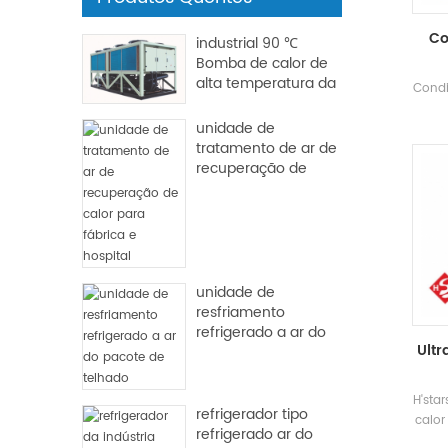
Co
industrial 90 ℃
Bomba de calor de
alta temperatura da
Condi
fonte
unidade de
te
tratamento de ar de
res
recuperação de
tempe
calor para fábrica e
de 18 
hospital
de um
espec
dif
Capac
~
unidade de
p
resfriamento
óptic
refrigerado a ar do
Ult
saúd
pacote de telhado
de 
quar
H'sta
de m
refrigerador tipo
calor
refrigerado ar do
de f